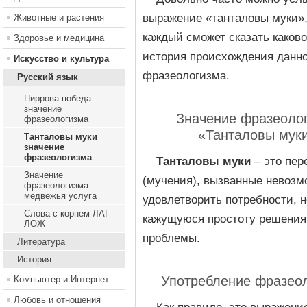
выражение «танталовы муки»,
Животные и растения
каждый сможет сказать каково
Здоровье и медицина
история происхождения данно
Искусство и культура
фразеологизма.
Русский язык
Пиррова победа
значение
Значение фразеоло
фразеологизма
«Танталовы мук
Танталовы муки
значение
фразеологизма
Танталовы муки
– это пер
Значение
(мучения), вызванные невоз
фразеологизма
медвежья услуга
удовлетворить потребности, 
Слова с корнем ЛАГ
кажущуюся простоту решения
ЛОЖ
проблемы.
Литература
История
Употребление фразео
Компьютер и Интернет
Любовь и отношения