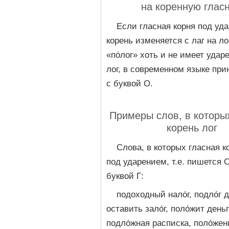
на коренную глас
Если гласная корня под уд
корень изменяется с лаг на ло
«по́лог» хоть и не имеет удар
лог, в современном языке при
с буквой О.
Примеры слов, в которы
корень лог
Слова, в которых гласная к
под ударением, т.е. пишется 
буквой Г:
подоходный нало́г, подло́г 
оставить зало́г, поло́жит деньг
подло́жная расписка, поло́жен