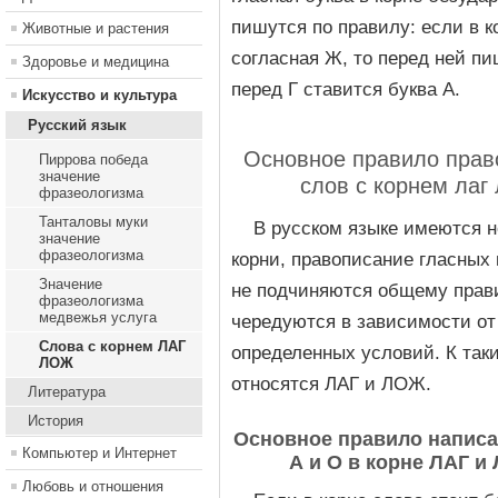
пишутся по правилу: если в к
Животные и растения
согласная Ж, то перед ней пи
Здоровье и медицина
перед Г ставится буква А.
Искусство и культура
Русский язык
Основное правило прав
Пиррова победа
значение
слов с корнем лаг
фразеологизма
Танталовы муки
В русском языке имеются 
значение
фразеологизма
корни, правописание гласных 
Значение
не подчиняются общему прави
фразеологизма
медвежья услуга
чередуются в зависимости от
Слова с корнем ЛАГ
определенных условий. К так
ЛОЖ
относятся ЛАГ и ЛОЖ.
Литература
История
Основное правило напис
Компьютер и Интернет
А и О в корне ЛАГ и
Любовь и отношения