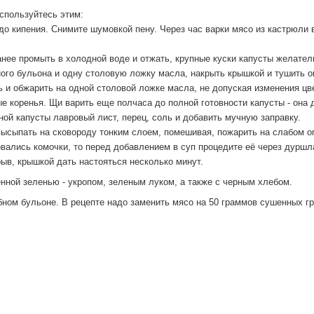
спользуйтесь этим:
 до кипения. Снимите шумовкой пену. Через час варки мясо из кастрюли
анее промыть в холодной воде и отжать, крупные куски капусты желател
ного бульона и одну столовую ложку масла, накрыть крышкой и тушить о
ь и обжарить на одной столовой ложке масла, не допуская изменения цве
 коренья. Щи варить еще полчаса до полной готовности капусты - она 
еной капусты лавровый лист, перец, соль и добавить мучную заправку.
ыпать на сковороду тонким слоем, помешивая, пожарить на слабом огне
овались комочки, то перед добавлением в суп процедите её через дуршла
ыв, крышкой дать настояться несколько минут.
нной зеленью - укропом, зеленым луком, а также с черным хлебом.
ибном бульоне. В рецепте надо заменить мясо на 50 граммов сушенных гр