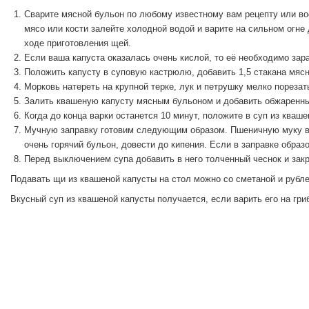
Сварите мясной бульон по любому известному вам рецепту или во
мясо или кости залейте холодной водой и варите на сильном огне
ходе приготовления щей.
Если ваша капуста оказалась очень кислой, то её необходимо зар
Положить капусту в суповую кастрюлю, добавить 1,5 стакана мяс
Морковь натереть на крупной терке, лук и петрушку мелко порезат
Залить квашеную капусту мясным бульоном и добавить обжаренные
Когда до конца варки останется 10 минут, положите в суп из кваш
Мучную заправку готовим следующим образом. Пшеничную муку выс
очень горячий бульон, довести до кипения. Если в заправке образ
Перед выключением супа добавить в него толченный чеснок и закр
Подавать щи из квашеной капусты на стол можно со сметаной и рубле
Вкусный суп из квашеной капусты получается, если варить его на гр