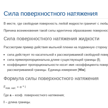
Сила поверхностного натяжения
В месте, где свободная поверхность любой жидкости граничит с любы
Причина возникновения такой силы идентична образованию поверхнос
Сила поверхностного натяжения жидкости
Рассмотрим пример действия мыльной пленки на подвижную сторону 
сила действует по касательной к рассматриваемой свободной пове
сила прямопропорциональна длине существующей границы (
l
);
коэффициент пропорциональности носит имя «коэффициента поверх
рассматриваемой границы. Единица измерения [
Н/м
].
Формула силы поверхностного натяжения
F
= α * l
пов. нат.
Где
а
– коэф. поверхностного натяжения;
l
– длина границы.