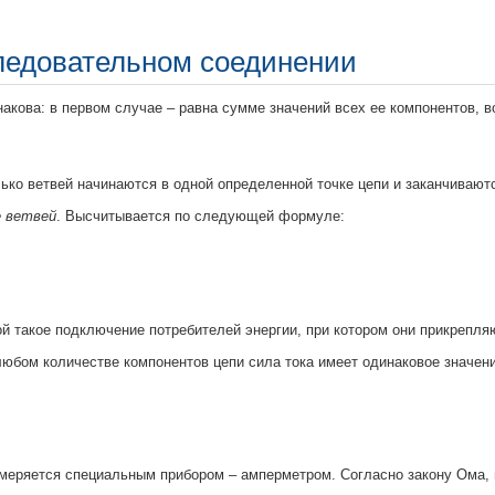
ледовательном соединении
кова: в первом случае – равна сумме значений всех ее компонентов, во
лько ветвей начинаются в одной определенной точке цепи и заканчивают
е ветвей
. Высчитывается по следующей формуле:
й такое подключение потребителей энергии, при котором они прикрепля
и любом количестве компонентов цепи сила тока имеет одинаковое значен
Измеряется специальным прибором – амперметром. Согласно закону Ома,