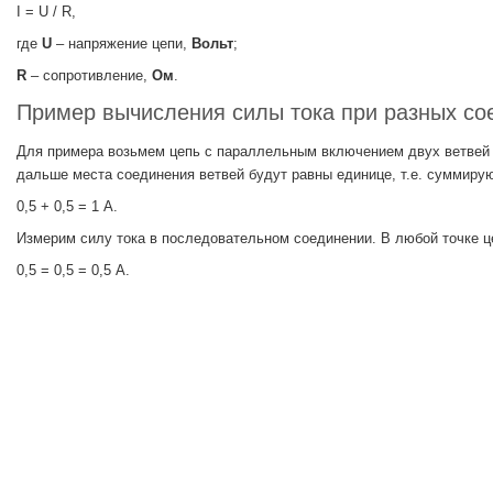
I = U / R,
где
U
– напряжение цепи,
Вольт
;
R
– сопротивление,
Ом
.
Пример вычисления силы тока при разных со
Для примера возьмем цепь с параллельным включением двух ветвей с 
дальше места соединения ветвей будут равны единице, т.е. суммиру
0,5 + 0,5 = 1 А.
Измерим силу тока в последовательном соединении. В любой точке це
0,5 = 0,5 = 0,5 А.