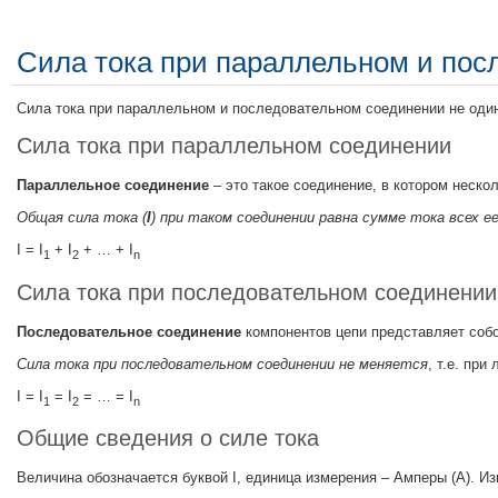
Сила тока при параллельном и пос
Сила тока при параллельном и последовательном соединении не одина
Сила тока при параллельном соединении
Параллельное соединение
– это такое соединение, в котором неско
Общая сила тока (
I
) при таком соединении равна сумме тока всех е
I = I
+ I
+ … + I
1
2
n
Сила тока при последовательном соединении
Последовательное соединение
компонентов цепи представляет собо
Сила тока при последовательном соединении не меняется
, т.е. пр
I = I
= I
= … = I
1
2
n
Общие сведения о силе тока
Величина обозначается буквой I, единица измерения – Амперы (А). 